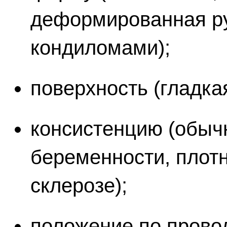
деформированная ру
кондиломами);
поверхность (гладкая
консистенцию (обыч
беременности, плотн
склерозе);
положение по провод