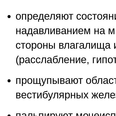
определяют состояни
надавливанием на 
стороны влагалища
(расслабление, гип
прощупывают облас
вестибулярных желе
пальпируют мочеисп