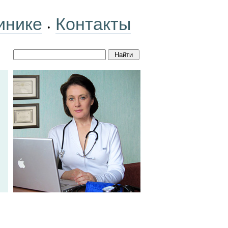
инике
Контакты
•