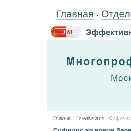
Главная
Отдел
•
Главная
•
Гинекология
•
Сифилис 
Сифилис во время бер