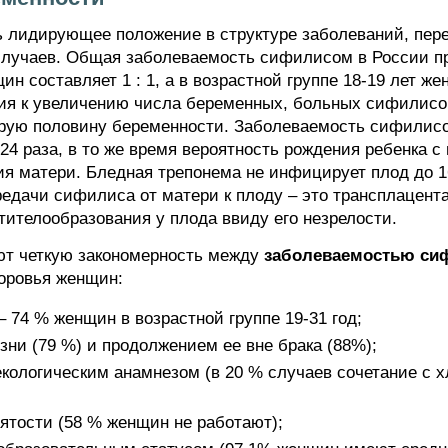
 лидирующее положение в структуре заболеваний, пер
случаев. Общая заболеваемость сифилисом в России пр
н составляет 1 : 1, а в возрастной группе 18-19 лет ж
ия к увеличению числа беременных, больных сифилисом
орую половину беременности. Заболеваемость сифилис
 24 раза, в то же время вероятность рождения ребенка
ния матери. Бледная трепонема не инфицирует плод до 
едачи сифилиса от матери к плоду – это трансплацентар
тителообразования у плода ввиду его незрелости.
ают четкую закономерность между
заболеваемостью си
оровья женщин:
 74 % женщин в возрастной группе 19-31 год;
ни (79 %) и продолжением ее вне брака (88%);
кологическим анамнезом (в 20 % случаев сочетание с х
ятости (58 % женщин не работают);