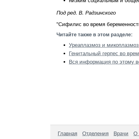
низким социальным и общео
Пoд peд. В. Радзинского
"Сифилис во время беременности
Читайте также в этом разделе:
Уреаплазмоз и микоплазмоз
Генитальный герпес во вре
Вся информация по этому в
Главная
Отделения
Врачи
О