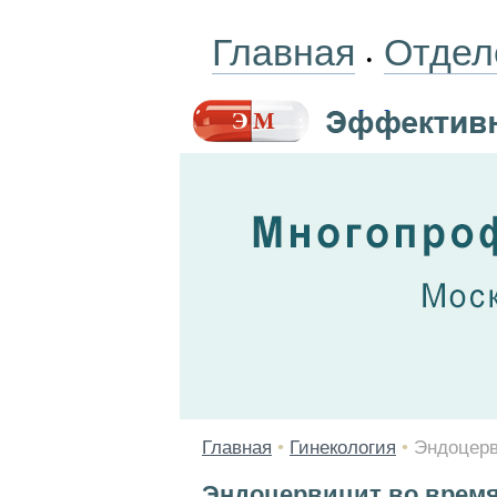
Главная
Отдел
•
Главная
•
Гинекология
•
Эндоцерв
Эндоцервицит во время