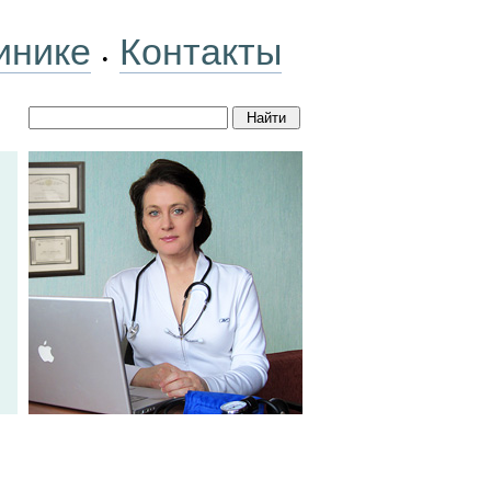
инике
Контакты
•