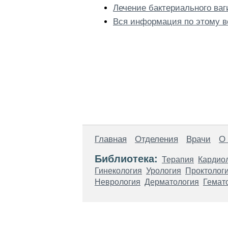
Лечение бактериального ваг
Вся информация по этому в
Главная
Отделения
Врачи
О
Библиотека:
Терапия
Кардио
Гинекология
Урология
Проктолог
Неврология
Дерматология
Гемат
Материалы, размещенные на данной стр