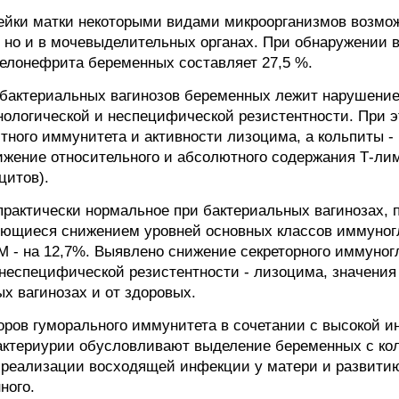
ейки матки некоторыми видами микроорганизмов возмож
х, но и в мочевыделительных органах. При обнаружении 
иелонефрита беременных составляет 27,5 %.
и бактериальных вагинозов беременных лежит нарушени
ологической и неспецифической резистентности. При э
тного иммунитета и активности лизоцима, а кольпиты 
ижение относительного и абсолютного содержания Т-л
итов).
практически нормальное при бактериальных вагинозах, п
ующиеся снижением уровней основных классов иммуногл
, IgM - на 12,7%. Выявлено снижение секреторного иммун
 неспецифической резистентности - лизоцима, значения
х вагинозах и от здоровых.
оров гуморального иммунитета в сочетании с высокой
актериурии обусловливают выделение беременных с ко
по реализации восходящей инфекции у матери и развит
ного.