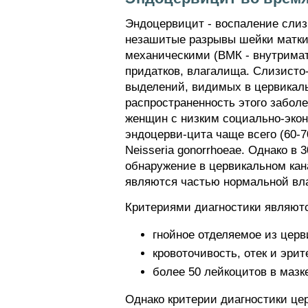
Эндоцервицит - воспаление слиз
незашитые разрывы шейки матки 
механическими (ВМК - внутримат
придатков, влагалища. Слизисто
выделений, видимых в цервикаль
распространенность этого заболе
женщин с низким социально-эконо
эндоцерви-цита чаще всего (60-7
Neisseria gonorrhoeae. Однако в
обнаружение в цервикальном канал
являются частью нормальной вла
Критериями диагностики являют
гнойное отделяемое из церви
кровоточивость, отек и эрит
более 50 лейкоцитов в мазке
Однако критерии диагностики це