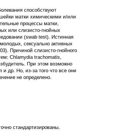
болевания способствуют
 шейки матки химическими и/или
тельные процессы матки,
ных или слизисто-гнойных
довании (swab test). Истинная
у молодых, сексуально активных
03). Причиной слизисто-гнойного
м: Chlamydia trachomatis,
возбудитель. При этом возможно
 и др. Но, из-за того что все они
чение не определено.
точно стандартизированы.