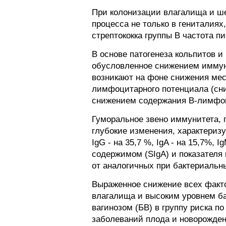
При колонизации влагалища и ш
процесса не только в гениталия
стрептококка группы В частота п
В основе патогенеза кольпитов 
обусловленное снижением иммун
возникают на фоне снижения мес
лимфоцитарного потенциала (сн
снижением содержания В-лимфоц
Гуморальное звено иммунитета, 
глубокие изменения, характериз
IgG - на 35,7 %, IgA - на 15,7%
содержимом (SIgA) и показателя
от аналогичных при бактериальны
Выраженное снижение всех факт
влагалища и высоким уровнем б
вагинозом (БВ) в группу риска 
заболеваний плода и новорожден