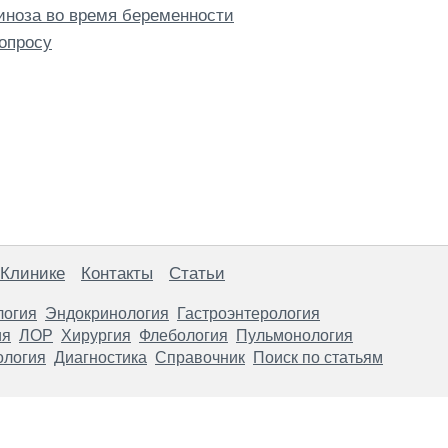
иноза во время беременности
опросу
 Клинике
Контакты
Статьи
логия
Эндокринология
Гастроэнтерология
ия
ЛОР
Хирургия
Флебология
Пульмонология
ология
Диагностика
Справочник
Поиск по статьям
анице, носят информационный характер и не являются публичной