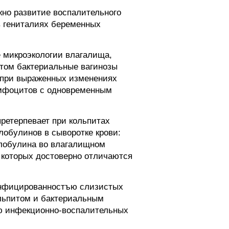
но развитие воспалительного
в гениталиях беременных
е микроэкологии влагалища,
том бактериальные вагинозы
- при выраженных изменениях
имфоцитов с одновременным
ретерпевает при кольпитах
обулинов в сыворотке крови:
оглобулина во влагалищном
 которых достоверно отличаются
 инфицированностъю слизистых
льпитом и бактериальным
ию инфекционно-воспалительных