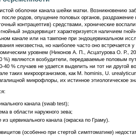
истой оболочки канала шейки матки. Возникновению за
после родов, опущение половых органов, раздражение
очный контрацептив) средствами, хронические воспали
-гнойный эндоцервицит характеризуется наличием гной
ном канале или на тампоне при эндоцервикальном иссле
вания неизвестна, но наиболее часто оно встречается 
мическим уровнем (Никонов А. П., Асцатурова О. Р., 20
0 %) являются возбудители, передаваемые половым путе
 30-40 % случаев не удается выделить ни тот ни другой 
е таких микроорганизмов, как М. hominis, U. urealyticum
галищной микрофлоры, их истинное этиологическое зна
ся:
кального канала (swab test);
ема в области наружного зева;
 из цервикального канала (окраска по Граму).
рвицитов (особенно при стертой симптоматике) недоста