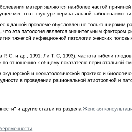
болевания матери являются наиболее частой причиной
щее место в структуре перинатальной заболеваемости
с к данной проблеме обусловлен не только широким р
м, что эта патология является значительным фактором ри
ития тяжелой инфекционной патологии женских половых
Р. С. и др., 1991; Ли Т. С, 1993), частота гибели плод
0% по отношению к общему показателю перинатальной см
 акушерской и неонатологической практике и биологиче
дности в проведении рациональной этиотропной и пат
ности" и другие статьи из раздела
Женская консультац
 беременности