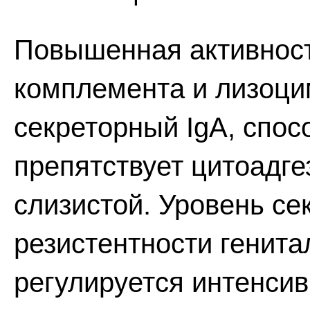
Повышенная активност
комплемента и лизоцим
секреторный IgA, спос
препятствует цитоадге
слизистой. Уровень с
резистентности генитал
регулируется интенсив