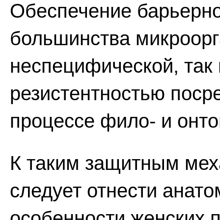
Обеспечение барьерно
большинства микроорг
неспецифической, так
резистентностью поср
процессе фило- и онто
К таким защитным мех
следует отнести анат
особенности женских п