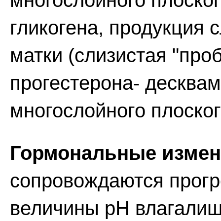
многослойного плоског
гликогена, продукция 
матки (слизистая "проб
прогестерона- десквам
многослойного плоског
Гормональные измен
сопровождаются прог
величины рН влагалищ