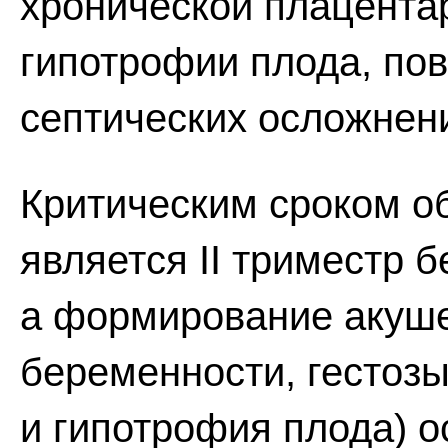
хронической плацента
гипотрофии плода, по
септических осложнени
Критическим сроком о
является II триместр б
а формирование акуше
беременности, гестозы
и гипотрофия плода) о