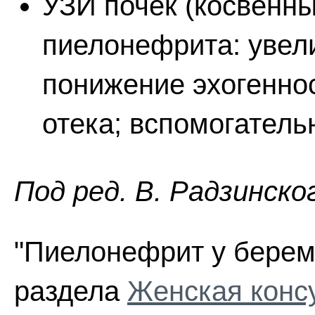
УЗИ почек (косвенны
пиелонефрита: увел
понижение эхогенно
отека; вспомогатель
Пoд peд. В. Радзинско
"Пиелонефрит у береме
раздела
Женская конс