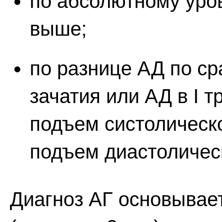
по абсолютному уровн
выше;
по разнице АД по ср
зачатия или АД в I 
подъем систолическог
подъем диастолическ
Диагноз АГ основывае