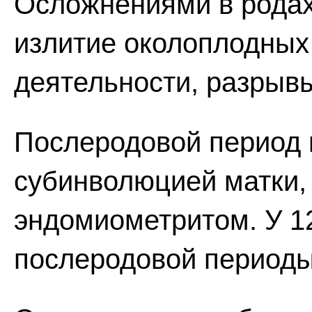
Осложнениями в родах
излитие околоплодных 
деятельности, разрыв
Послеродовой период 
субинволюцией матки,
эндомиометритом. У 1
послеродовой периоды