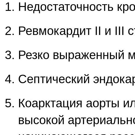
Недостаточность кро
Ревмокардит II и III 
Резко выраженный м
Септический эндокар
Коарктация аорты и
высокой артериальн