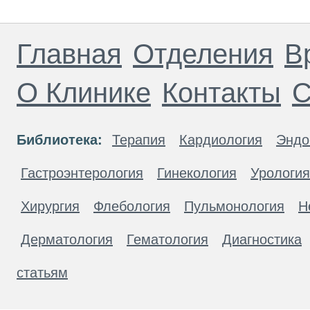
Главная
Отделения
В
О Клинике
Контакты
С
Библиотека:
Терапия
Кардиология
Эндо
Гастроэнтерология
Гинекология
Урология
Хирургия
Флебология
Пульмонология
Н
Дерматология
Гематология
Диагностика
статьям