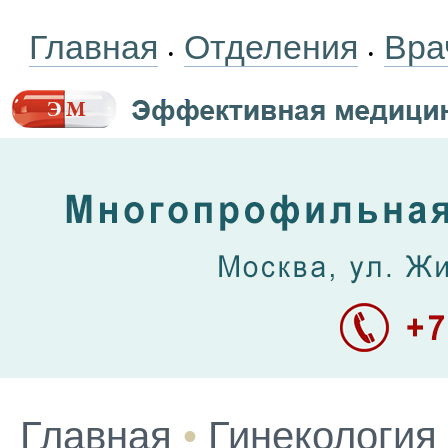
Главная
Отделения
Вра
•
•
Главная
•
Гинекология