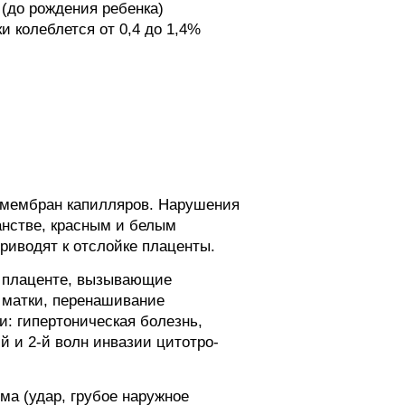
(до рождения ребенка)
и колеблется от 0,4 до 1,4%
я мембран капилляров. Нарушения
нстве, красным и белым
иводят к отслойке плаценты.
и плаценте, вызывающие
 матки, перенашивание
и: гипертоническая болезнь,
й и 2-й волн инвазии цитотро-
ма (удар, грубое наружное