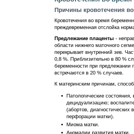
Причины кровотечения во I
Кровотечения во время беременн
преждевременная отслойка норм
Предлежание плаценты
- непра
области нижнего маточного сегм
перекрывает внутренний зев. Ча
0,8 %. Приблизительно в 80 % с
беременности при предлежании п
встречаются в 20 % случаев.
К материнским причинам, спосо
Патологические состояния
децидуализацию; воспалите
(абортов, диагностических 
перфорации матки).
Миома матки.
Аномалии развития матки.