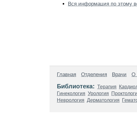
Вся информация по этому в
Главная
Отделения
Врачи
О
Библиотека:
Терапия
Кардио
Гинекология
Урология
Проктолог
Неврология
Дерматология
Гемат
Материалы, размещенные на данной стр
использовать их в качестве медицински
возникшие в результате использования