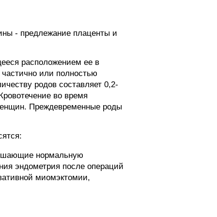
ины - предлежание плаценты и
щееся расположением ее в
а частично или полностью
ичеству родов составляет 0,2-
Кровотечение во время
 женщин. Преждевременные роды
сятся:
рушающие нормальную
ния эндометрия после операций
рвативной миомэктомии,