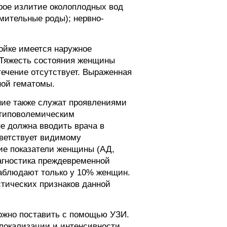
трое излитие околоплодных вод
мительные роды); нервно-
ойке имеется наружное
 Тяжесть состояния женщины
течение отсутствует. Выраженная
ной гематомы.
ние также служат проявлениями
 гиповолемическим
е должна вводить врача в
тветствует видимому
ие показатели женщины (АД,
агностика преждевременной
наблюдают только у 10% женщин.
тических признаков данной
ожно поставить с помощью УЗИ.
 локализации и интенсивности