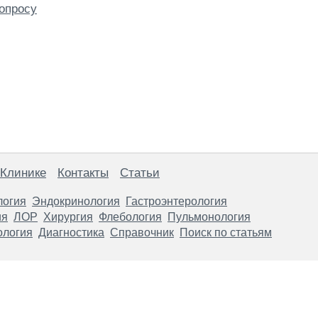
опросу
 Клинике
Контакты
Статьи
логия
Эндокринология
Гастроэнтерология
ия
ЛОР
Хирургия
Флебология
Пульмонология
ология
Диагностика
Справочник
Поиск по статьям
анице, носят информационный характер и не являются публичной
х рекомендаций. ООО «ТН-Клиника» не несёт ответственности за в
 информации, размещенной на данной странице.