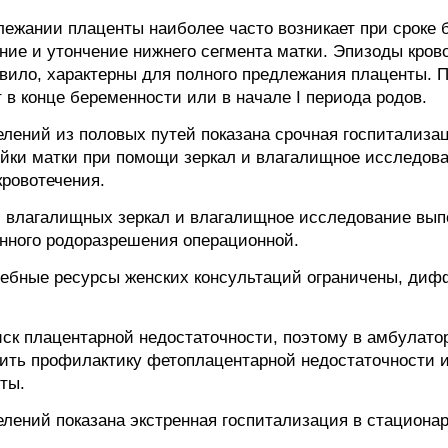
ежании плаценты наиболее часто возникает при сроке б
ние и утончение нижнего сегмента матки. Эпизоды крово
авило, характерны для полного предлежания плаценты.
 в конце беременности или в начале I периода родов.
лений из половых путей показана срочная госпитализац
йки матки при помощи зеркал и влагалищное исследовани
кровотечения.
 влагалищных зеркал и влагалищное исследование вып
нного родоразрешения операционной.
чебные ресурсы женских консультаций ограничены, ди
ск плацентарной недостаточности, поэтому в амбулато
ить профилактику фетоплацентарной недостаточности и
ты.
ений показана экстренная госпитализация в стационар,