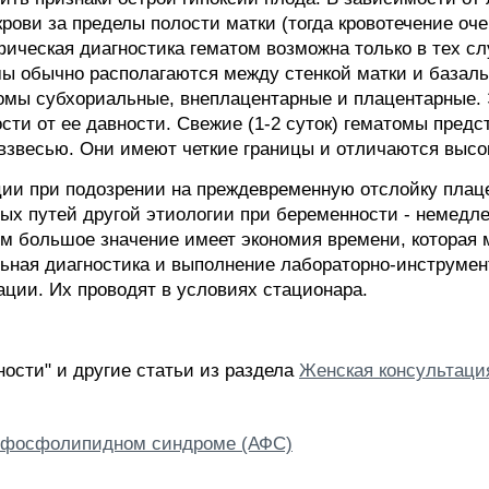
рови за пределы полости матки (тогда кровотечение оче
ическая диагностика гематом возможна только в тех слу
мы обычно располагаются между стенкой матки и базаль
омы субхориальные, внеплацентарные и плацентарные.
сти от ее давности. Свежие (1-2 суток) гематомы пред
взвесью. Они имеют четкие границы и отличаются высо
ции при подозрении на преждевременную отслойку плац
ых путей другой этиологии при беременности - немедл
ом большое значение имеет экономия времени, которая
ьная диагностика и выполнение лабораторно-инструмен
ации. Их проводят в условиях стационара.
ости" и другие статьи из раздела
Женская консультаци
тифосфолипидном синдроме (АФС)