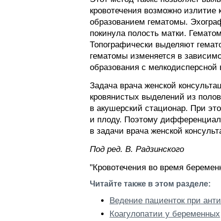
кровотечения возможно излитие к
образованием гематомы. Эхограф
покинула полость матки. Гемато
Топографически выделяют гемат
гематомы изменяется в зависимо
образования с мелкодисперсной 
Задача врача женской консульта
кровянистых выделений из полов
в акушерский стационар. При эт
и плоду. Поэтому дифференциал
в задачи врача женской консульт
Пoд peд. В. Радзинского
"Кровотечения во время беременн
Читайте также в этом разделе:
Ведение пациенток при ан
Коагулопатии у беременных