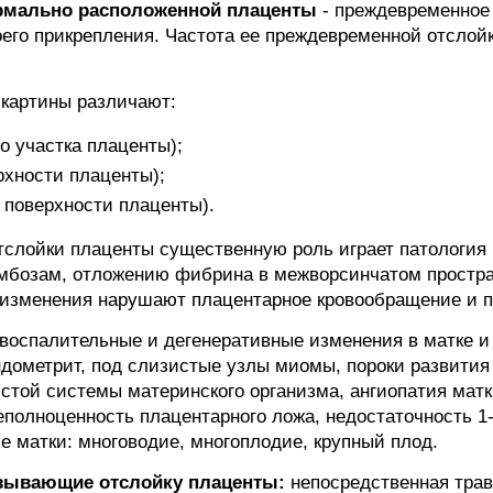
рмально расположенной плаценты
- преждевременное 
его прикрепления. Частота ее преждевременной отслойк
 картины различают:
о участка плаценты);
рхности плаценты);
 поверхности плаценты).
тслойки плаценты существенную роль играет патологи
омбозам, отложению фибрина в межворсинчатом простра
изменения нарушают плацентарное кровообращение и пр
воспалительные и дегенеративные изменения в матке 
дометрит, под слизистые узлы миомы, пороки развития
стой системы материнского организма, ангиопатия матк
еполноценность плацентарного ложа, недостаточность 1-
е матки: многоводие, многоплодие, крупный плод.
зывающие отслойку плаценты:
непосредственная трав