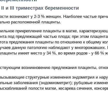
I и III триместрах беременности
ости возникают у 2-3 % женщин. Наиболее частые прич
ально расположенной плаценты.
вильное прикрепление плаценты в матке, характеризую
ента под предлежащей частью плода; при этом плацент
стота предлежания плаценты по отношению к общему кол
лучаев данную патологию наблюдают у многорожавших. 
лаценты имеет место у 34 %, во время родов - у 66 %
бствующим возникновению предлежания плаценты, отно
, вызывающие структурные изменения эндометрия и на
льные заболевания (эндомиометрит); рубцовые измене
выскабливаний полости матки, кесарева сечения, консе