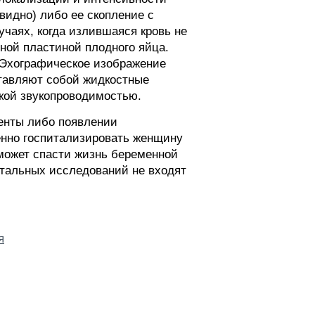
видно) либо ее скопление с
чаях, когда излившаяся кровь не
ной пластиной плодного яйца.
 Эхографическое изображение
ставляют собой жидкостные
кой звукопроводимостью.
енты либо появлении
енно госпитализировать женщину
 может спасти жизнь беременной
тальных исследований не входят
я