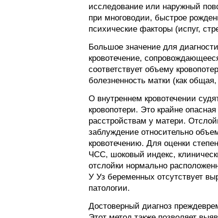
исследование или наружный пово
при многоводии, быстрое рожден
психические факторы (испуг, стре
Большое значение для диагности
кровотечение, сопровождающеес
соответствует объему кровопоте
болезненность матки (как общая,
О внутреннем кровотечении судя
кровопотери. Это крайне опасна
расстройствам у матери. Отслой
заблуждение относительно объема
кровотечению. Для оценки степе
ЧСС, шоковый индекс, клиническ
отслойки нормально расположенн
У Уз беременных отсутствует вы
патологии.
Достоверный диагноз преждевре
Этот метод также позволяет выяв