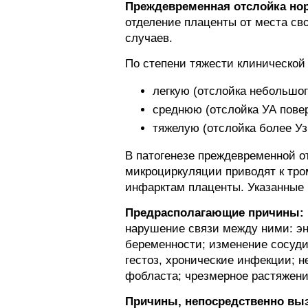
Преждевременная отслойка но
отделение плаценты от места сво
случаев.
По степени тяжести клинической
легкую (отслойка небольшог
среднюю (отслойка УА пове
тяжелую (отслойка более Уз
В патогенезе преждевременной о
микроциркуляции приводят к тр
инфарктам плаценты. Указанные 
Предрасполагающие причины:
нарушение связи между ними: эн
беременности; изменение сосуди
гестоз, хронические инфекции; н
фобласта; чрезмерное растяжени
Причины, непосредственно вы