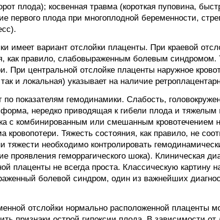
рот плода); косвенная травма (короткая пуповина, быс
ие первого плода при многоплодной беременности, стре
сс).
ки имеет вариант отслойки плаценты. При краевой отсл
я, как правило, слабовыраженным болевым синдромом.
ри. При центральной отслойке плаценты наружное крово
 так и локальная) указывает на наличие ретроплацентар
т по показателям гемодинамики. Слабость, головокруже
я форма, нередко приводящая к гибели плода и тяжелым
ка с комбинированным или смешанным кровотечением н
 кровопотери. Тяжесть состояния, как правило, не соо
ни тяжести необходимо контролировать гемодинамическ
ие проявления геморрагического шока). Клиническая ди
ой плаценты не всегда проста. Классическую картину 
раженный болевой синдром, один из важнейших диагнос
менной отслойки нормально расположенной плаценты м
ить признаки острой гипоксии плода. В зависимости от