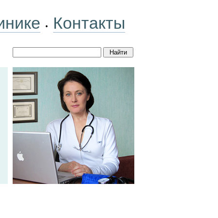
инике
Контакты
•