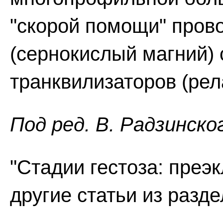
"скорой помощи" пров
(сернокислый магний)
транквилизаторов (рел
Пoд peд. В. Радзинско
"Стадии гестоза: преэ
другие статьи из разд