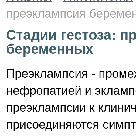
преэклампсия береме
Стадии гестоза: п
беременных
Преэклампсия - проме
нефропатией и экламп
преэклампсии к клини
присоединяются симп