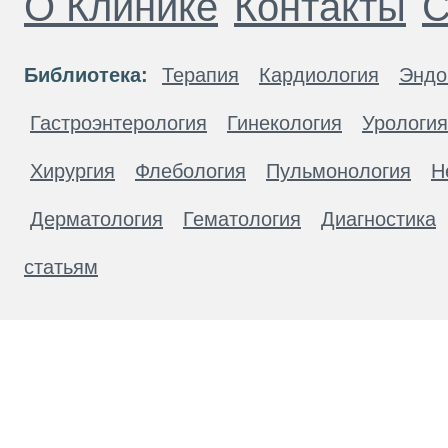
О Клинике
Контакты
С
Библиотека:
Терапия
Кардиология
Эндо
Гастроэнтерология
Гинекология
Урология
Хирургия
Флебология
Пульмонология
Н
Дерматология
Гематология
Диагностика
статьям
Материалы, размещенные на данной странице
публичной офертой. Посетители сайта не дол
рекомендаций. ООО «ТН-Клиника» не несёт о