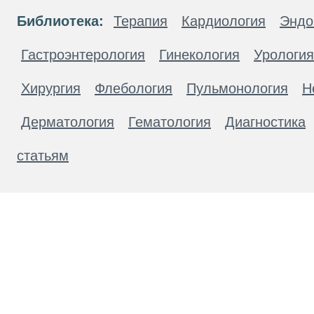
Библиотека:
Терапия
Кардиология
Эндо
Гастроэнтерология
Гинекология
Урология
Хирургия
Флебология
Пульмонология
Н
Дерматология
Гематология
Диагностика
статьям
Материалы, размещенные на данной странице
публичной офертой. Посетители сайта не дол
рекомендаций. ООО «ТН-Клиника» не несёт о
возникшие в результате использования инфо