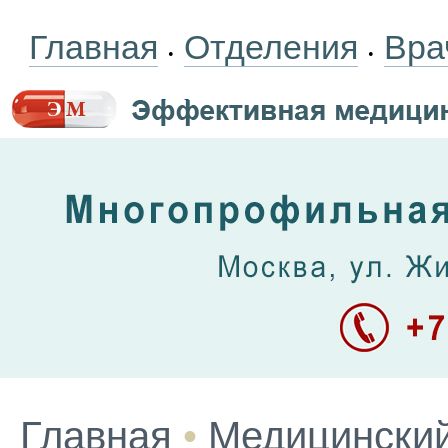
Главная
Отделения
Вра
•
•
Главная
•
Медицинский