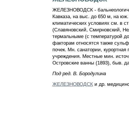
ЖЕЛЕЗНОВОДСК - бальнеологическ
Кавказа, на выс. до 650 м, на юж
климатических условиях см. в с
(Славяновский, Смирновский, Нел
термальныме (с температурой до 
факторам относятся также сульф
почек. Мн. санатории, курортная
учреждения. Местные мин. источн
Островские ванны (1893), быв. да
Пoд peд. B. Бopoдyлинa
ЖЕЛЕЗНОВОДСК
и др. медицинс