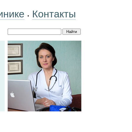
инике
Контакты
•