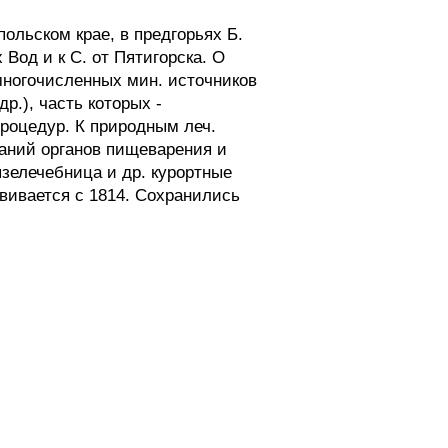
льском крае, в предгорьях Б.
 Вод и к С. от Пятигорска. О
многочисленных мин. источников
р.), часть которых -
процедур. К природным леч.
ваний органов пищеварения и
язелечебница и др. курортные
звивается с 1814. Сохранились