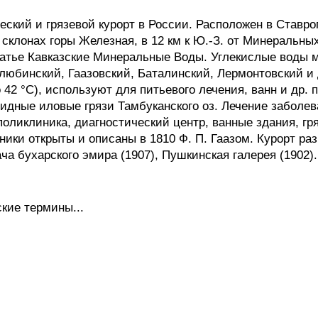
ий и грязевой курорт в России. Расположен в Ставропо
. склонах горы Железная, в 12 км к Ю.-З. от Минеральных
татье Кавказские Минеральные Воды. Углекислые воды 
юбинский, Гаазовский, Баталинский, Лермонтовский и д
42 °С), используют для питьевого лечения, ванн и др. 
идные иловые грязи Тамбуканского оз. Лечение заболе
 поликлиника, диагностический центр, ванные здания, гр
ики открыты и описаны в 1810 Ф. П. Гаазом. Курорт ра
ча бухарского эмира (1907), Пушкинская галерея (1902).
кие термины...