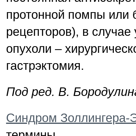
протонной помпы или 
рецепторов), в случае
опухоли – хирургическ
гастрэктомия.
Пoд peд. B. Бopoдyлин
Синдром Золлингера-
термины...