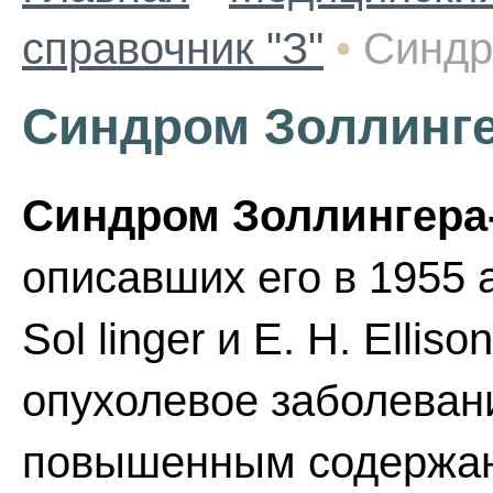
справочник "З"
•
Синдр
Синдром Золлинг
Синдром Золлингера
описавших его в 1955 
Sol linger и Е. Н. Elli
опухолевое заболеван
повышенным содержан