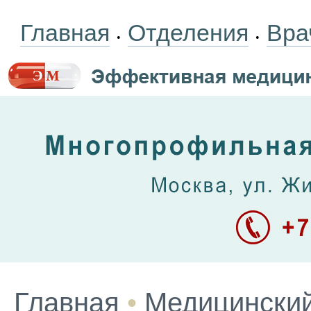
Главная
Отделения
Вра
•
•
Главная
•
Медицинский