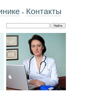
инике
Контакты
•