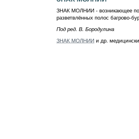
ЗНАК МОЛНИИ - возникающее пос
разветвлённых полос багрово-бур
Пoд peд. B. Бopoдyлинa
ЗНАК МОЛНИИ
и др. медицински