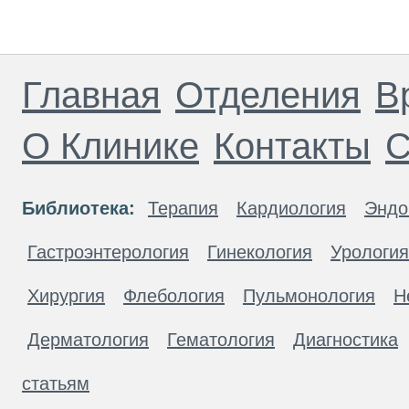
Главная
Отделения
В
О Клинике
Контакты
С
Библиотека:
Терапия
Кардиология
Эндо
Гастроэнтерология
Гинекология
Урология
Хирургия
Флебология
Пульмонология
Н
Дерматология
Гематология
Диагностика
статьям