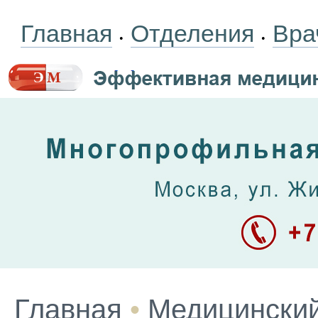
Главная
Отделения
Вра
•
•
Главная
•
Медицинский