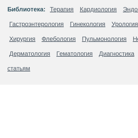
Библиотека:
Терапия
Кардиология
Эндо
Гастроэнтерология
Гинекология
Урология
Хирургия
Флебология
Пульмонология
Н
Дерматология
Гематология
Диагностика
статьям
Материалы, размещенные на данной странице
публичной офертой. Посетители сайта не дол
рекомендаций. ООО «ТН-Клиника» не несёт о
возникшие в результате использования инфо