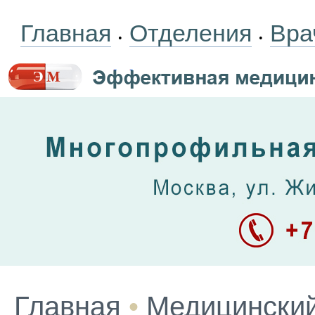
Главная
Отделения
Вра
•
•
Главная
•
Медицинский