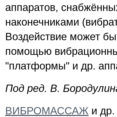
аппаратов, снабжённ
наконечниками (вибра
Воздействие может быт
помощью вибрационных 
"платформы" и др. апп
Пoд peд. B. Бopoдyлин
ВИБРОМАССАЖ
и др.