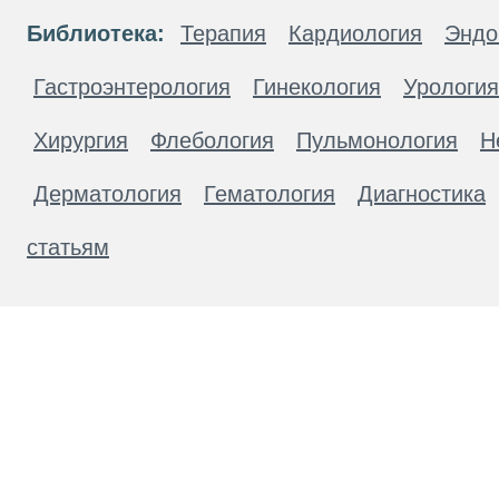
Библиотека:
Терапия
Кардиология
Эндо
Гастроэнтерология
Гинекология
Урология
Хирургия
Флебология
Пульмонология
Н
Дерматология
Гематология
Диагностика
статьям
Материалы, размещенные на данной странице
публичной офертой. Посетители сайта не дол
рекомендаций. ООО «ТН-Клиника» не несёт о
возникшие в результате использования инфо