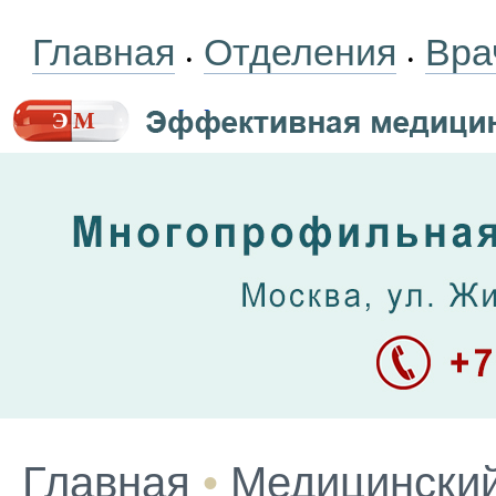
Главная
Отделения
Вра
•
•
Главная
•
Медицинский