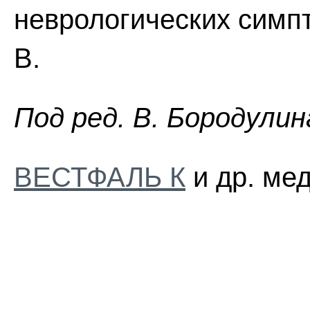
неврологических симп
В.
Пoд peд. B. Бopoдyлин
ВЕСТФАЛЬ К
и др. ме