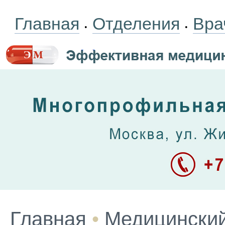
Главная
Отделения
Вра
•
•
Главная
•
Медицинский