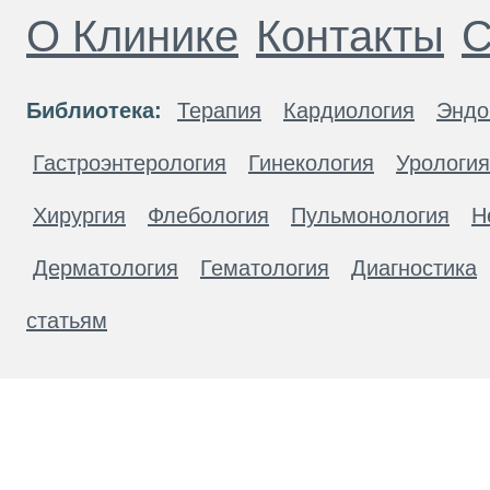
О Клинике
Контакты
С
Библиотека:
Терапия
Кардиология
Эндо
Гастроэнтерология
Гинекология
Урология
Хирургия
Флебология
Пульмонология
Н
Дерматология
Гематология
Диагностика
статьям
Материалы, размещенные на данной странице
публичной офертой. Посетители сайта не дол