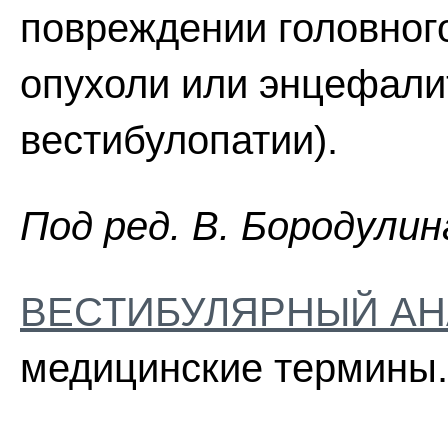
повреждении головного
опухоли или энцефали
вестибулопатии).
Пoд peд. B. Бopoдyлин
ВЕСТИБУЛЯРНЫЙ АН
медицинские термины.