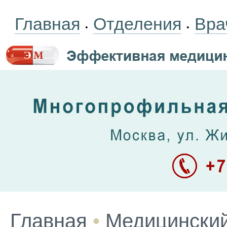
Главная
Отделения
Вра
•
•
Главная
•
Медицинский