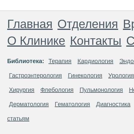
Главная
Отделения
В
О Клинике
Контакты
С
Библиотека:
Терапия
Кардиология
Эндо
Гастроэнтерология
Гинекология
Урология
Хирургия
Флебология
Пульмонология
Н
Дерматология
Гематология
Диагностика
статьям