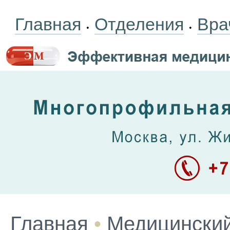
Главная
Отделения
Вра
•
•
Главная
•
Медицинский