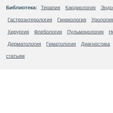
Библиотека:
Терапия
Кардиология
Эндо
Гастроэнтерология
Гинекология
Урология
Хирургия
Флебология
Пульмонология
Н
Дерматология
Гематология
Диагностика
статьям
Материалы, размещенные на данной странице
публичной офертой. Посетители сайта не дол
рекомендаций. ООО «ТН-Клиника» не несёт о
возникшие в результате использования инфо