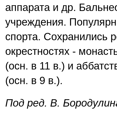
аппарата и др. Бальне
учреждения. Популярн
спорта. Сохранились р
окрестностях - монас
(осн. в 11 в.) и аббат
(осн. в 9 в.).
Пoд peд. B. Бopoдyлин