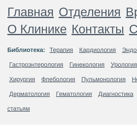
Главная
Отделения
В
О Клинике
Контакты
С
Библиотека:
Терапия
Кардиология
Эндо
Гастроэнтерология
Гинекология
Урология
Хирургия
Флебология
Пульмонология
Н
Дерматология
Гематология
Диагностика
статьям