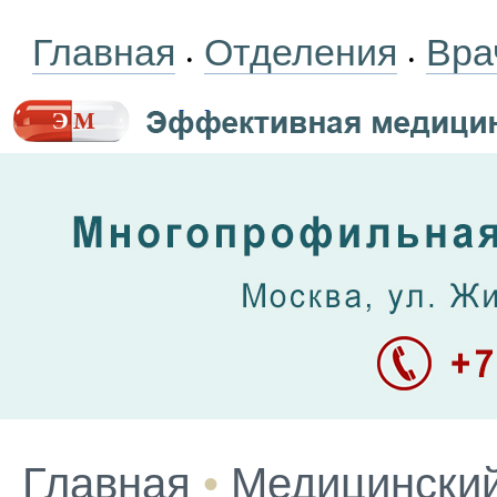
Главная
Отделения
Вра
•
•
Главная
•
Медицинский