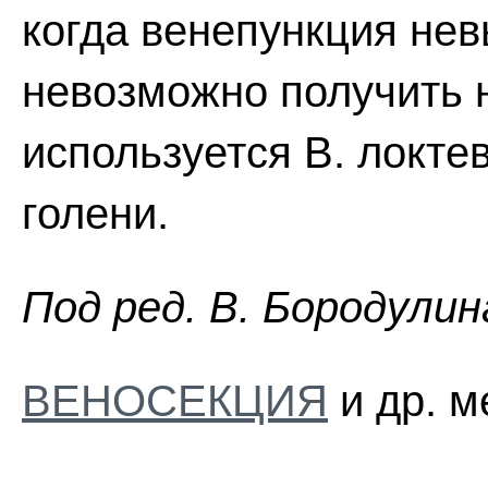
когда венепункция не
невозможно получить
используется В. локте
голени.
Пoд peд. B. Бopoдyлин
ВЕНОСЕКЦИЯ
и др. м