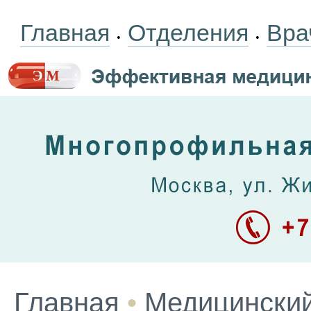
Главная
Отделения
Вра
•
•
Главная
•
Медицинский