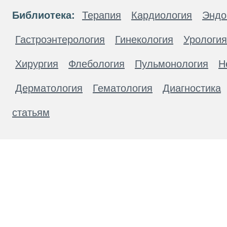
Библиотека:
Терапия
Кардиология
Эндо
Гастроэнтерология
Гинекология
Урология
Хирургия
Флебология
Пульмонология
Н
Дерматология
Гематология
Диагностика
статьям
Материалы, размещенные на данной странице
публичной офертой. Посетители сайта не дол
рекомендаций. ООО «ТН-Клиника» не несёт о
возникшие в результате использования инфо