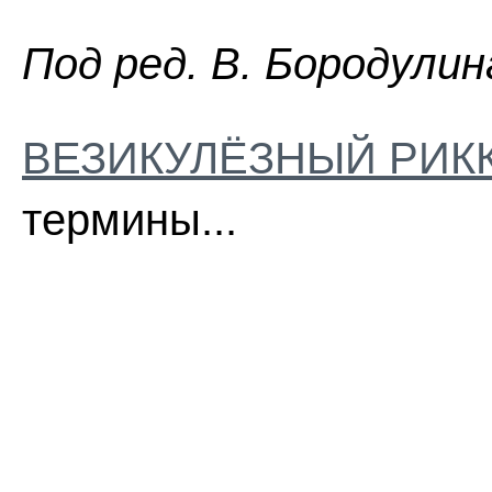
Пoд peд. B. Бopoдyлин
ВЕЗИКУЛЁЗНЫЙ РИК
термины...