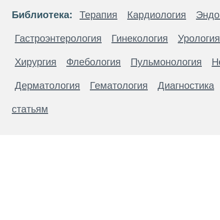
Библиотека:
Терапия
Кардиология
Эндо
Гастроэнтерология
Гинекология
Урология
Хирургия
Флебология
Пульмонология
Н
Дерматология
Гематология
Диагностика
статьям
Материалы, размещенные на данной странице
публичной офертой. Посетители сайта не дол
рекомендаций. ООО «ТН-Клиника» не несёт о
возникшие в результате использования инфо