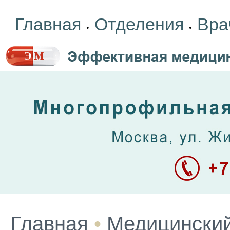
Главная
Отделения
Вра
•
•
Главная
•
Медицинский