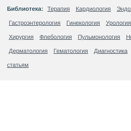
Библиотека:
Терапия
Кардиология
Эндо
Гастроэнтерология
Гинекология
Урология
Хирургия
Флебология
Пульмонология
Н
Дерматология
Гематология
Диагностика
статьям
Материалы, размещенные на данной странице
публичной офертой. Посетители сайта не дол
рекомендаций. ООО «ТН-Клиника» не несёт о
возникшие в результате использования инфо