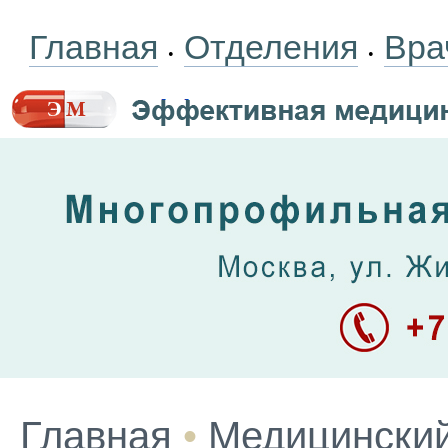
Главная
Отделения
Вра
•
•
Главная
•
Медицинский