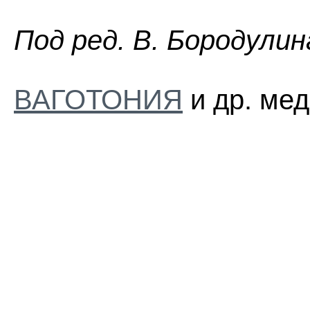
Пoд peд. B. Бopoдyлин
ВАГОТОНИЯ
и др. мед