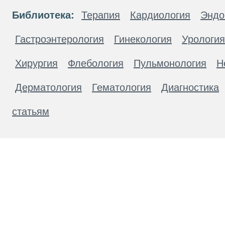
Библиотека:
Терапия
Кардиология
Эндо
Гастроэнтерология
Гинекология
Урология
Хирургия
Флебология
Пульмонология
Н
Дерматология
Гематология
Диагностика
статьям
Материалы, размещенные на данной странице
публичной офертой. Посетители сайта не дол
рекомендаций. ООО «ТН-Клиника» не несёт о
возникшие в результате использования инфо