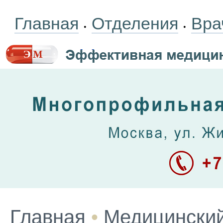
Главная
Отделения
Вра
•
•
Главная
•
Медицинский