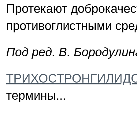
Протекают доброкачес
противоглистными сре
Пoд peд. B. Бopoдyлин
ТРИХОСТРОНГИЛИД
термины...