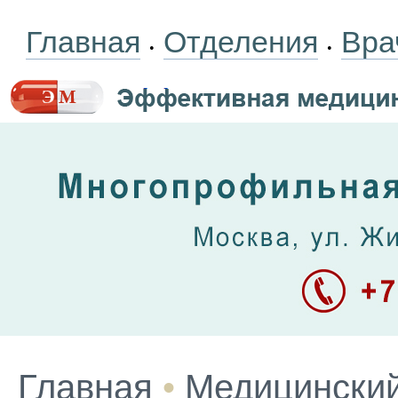
Главная
Отделения
Вра
•
•
Главная
•
Медицинский