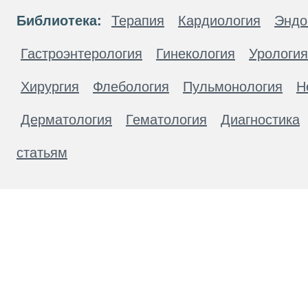
Библиотека:
Терапия
Кардиология
Эндо
Гастроэнтерология
Гинекология
Урология
Хирургия
Флебология
Пульмонология
Н
Дерматология
Гематология
Диагностика
статьям
Материалы, размещенные на данной странице
публичной офертой. Посетители сайта не дол
рекомендаций. ООО «ТН-Клиника» не несёт о
возникшие в результате использования инфо