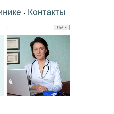
инике
Контакты
•