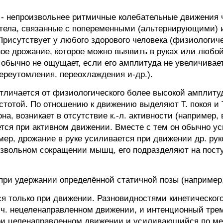
) - непроизвольнее ритмичные колебательные движения ч
о тела, связанные с попеременными (альтернирующими
рисутствует у любого здорового человека (физиологиче
е дрожание, которое можно выявить в руках или любой 
его обычно не ощущает, если его амплитуда не увеличива
ереутомления, переохлаждения и-др.).
тличается от физиологического более высокой амплитуд
астотой. По отношению к движению выделяют Т. покоя и Т
а, возникает в отсутствие к.-л. активности (например, 
тся при активном движении. Вместе с тем он обычно ус
мер, дрожание в руке усиливается при движении др. рук
оизвольном сокращении мышц, его подразделяют на пост
при удержании определённой статичной позы (например,
я только при движении. Разновидностями кинетического
. ч. нецеленаправленном движении, и интенционный тремо
ри целенаправленном движении и усиливающийся по ме