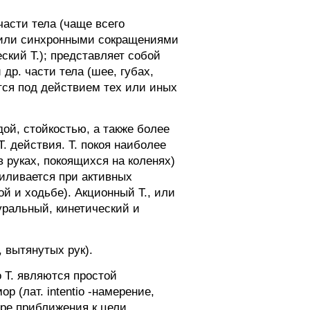
асти тела (чаще всего
) или синхронными сокращениями
ский Т.); представляет собой
др. части тела (шее, губах,
ется под действием тех или иных
ой, стойкостью, а также более
. действия. Т. покоя наиболее
в руках, покоящихся на коленях)
иливается при активных
ой и ходьбе). Акционный Т., или
уральный, кинетический и
 вытянутых рук).
 Т. являются простой
р (лат. intentio -намерение,
ре приближения к цели