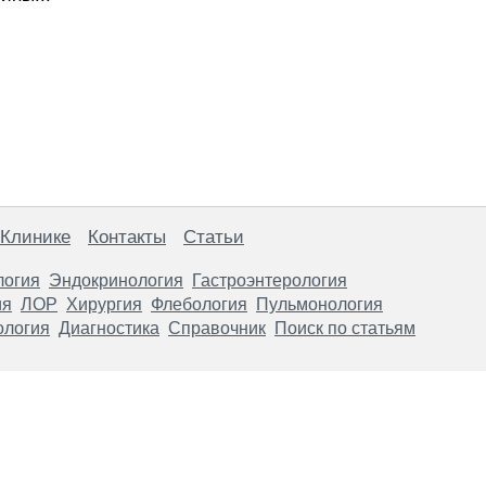
 Клинике
Контакты
Статьи
логия
Эндокринология
Гастроэнтерология
ия
ЛОР
Хирургия
Флебология
Пульмонология
ология
Диагностика
Справочник
Поиск по статьям
анице, носят информационный характер и не являются публичной
х рекомендаций. ООО «ТН-Клиника» не несёт ответственности за в
 информации, размещенной на данной странице.