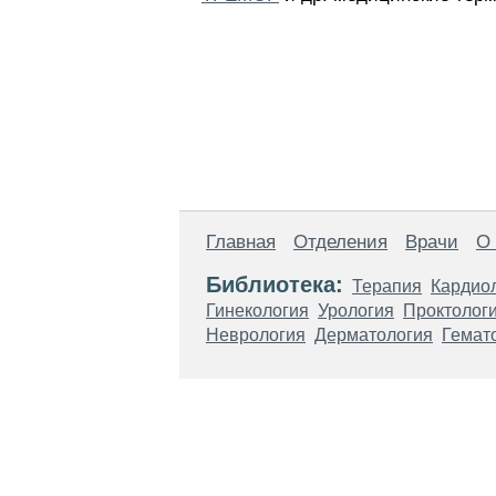
Главная
Отделения
Врачи
О
Библиотека:
Терапия
Кардио
Гинекология
Урология
Проктолог
Неврология
Дерматология
Гемат
Материалы, размещенные на данной стр
использовать их в качестве медицински
возникшие в результате использования