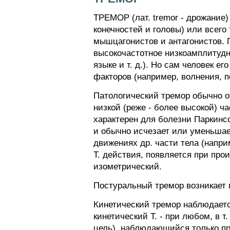
ТРЕМОР (лат. tremor - дрожание
конечностей и головы) или всег
мышцагонистов и антагонистов. П
высокочастотное низкоамплитудно
языке и т. д.). Но сам человек 
факторов (например, волнения, п
Патологический тремор обычно о
низкой (реже - более высокой) ч
характерен для болезни Паркинсон
и обычно исчезает или уменьшае
движениях др. части тела (напри
Т. действия, появляется при пр
изометрический.
Постуральный тремор возникает 
Кинетический тремор наблюдаетс
кинетический Т. - при любом, в т
цель), наблюдающийся только п