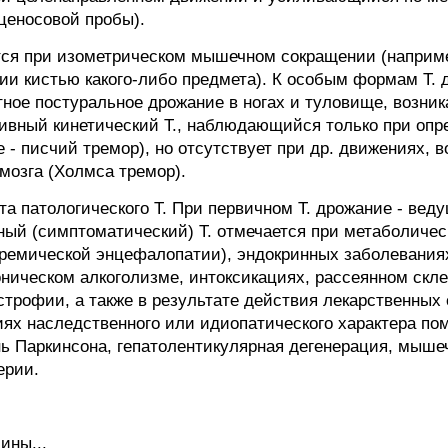
ценосовой пробы).
ся при изометрическом мышечном сокращении (наприме
ии кистью какого-либо предмета). К особым формам Т. 
тное постуральное дрожание в ногах и туловище, возни
тивный кинетический Т., наблюдающийся только при оп
 - писчий тремор), но отсутствует при др. движениях,
 мозга (Холмса тремор).
та патологического Т. При первичном Т. дрожание - вед
ный (симптоматический) Т. отмечается при метаболичес
уремической энцефалопатии), эндокринных заболеваниях
оническом алкоголизме, интоксикациях, рассеянном скле
трофии, а также в результате действия лекарственных 
ях наследственного или идиопатического характера по
ь Паркинсона, гепатолентикулярная дегенерация, мышеч
ерии.
ины...