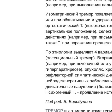
(например, при выполнении паль
Изометрический тремор появляет
или при обхватывании и удержан
ортостатический Т. (высокочасто
вертикальное положение), селек
действиях (например, при письме
также Т. при поражении среднего
По этиологии выделяют 4 вариан
(эссенциальный тремор). Вторич
(например, при печёночной или 
гиперпаратиреозе), опухолях, хр
рефлекторной симпатической дис
нейродегенеративных заболевани
двигательные нарушения (болезн
Психогенный Т. - проявление ист
Пoд peд. B. Бopoдyлинa
ТРЕМОР
и др. медицинские терм