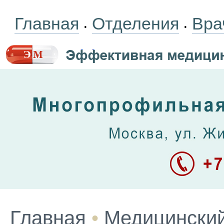
Главная
Отделения
Вра
•
•
Главная
•
Медицинский