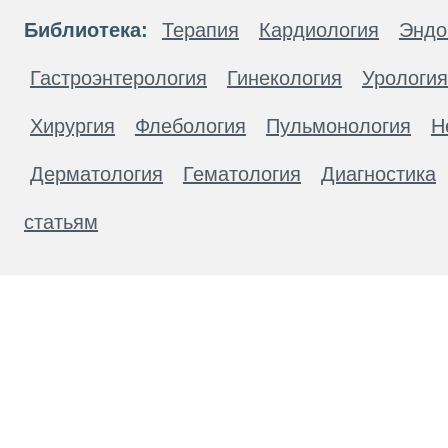
Библиотека:
Терапия
Кардиология
Эндо
Гастроэнтерология
Гинекология
Урология
Хирургия
Флебология
Пульмонология
Н
Дерматология
Гематология
Диагностика
статьям
Материалы, размещенные на данной странице
публичной офертой. Посетители сайта не дол
рекомендаций. ООО «ТН-Клиника» не несёт о
возникшие в результате использования инфо