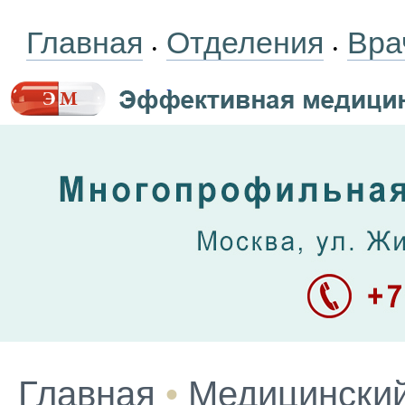
Главная
Отделения
Вра
•
•
Главная
•
Медицинский