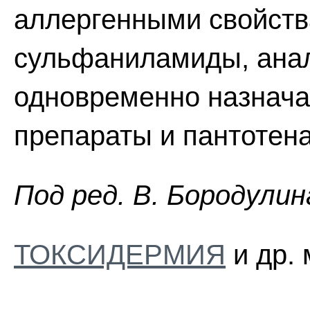
аллергенными свойств
сульфаниламиды, анал
одновременно назнача
препараты и пантотена
Пoд peд. B. Бopoдyлин
ТОКСИДЕРМИЯ
и др. 