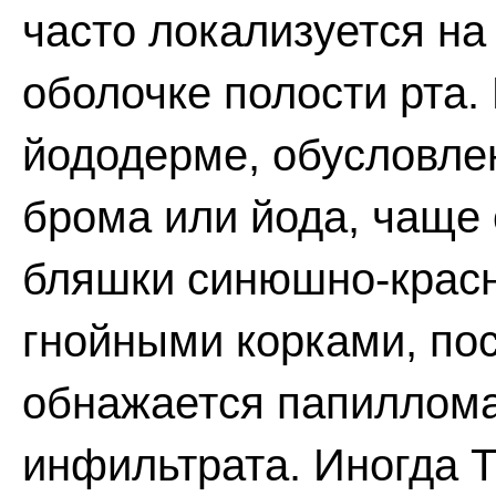
часто локализуется на
оболочке полости рта.
йододерме, обусловле
брома или йода, чаще
бляшки синюшно-красн
гнойными корками, по
обнажается папиллома
инфильтрата. Иногда Т