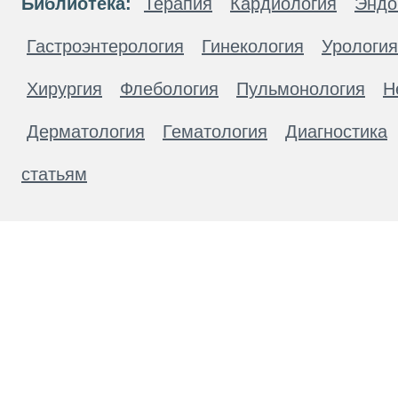
Библиотека:
Терапия
Кардиология
Эндо
Гастроэнтерология
Гинекология
Урология
Хирургия
Флебология
Пульмонология
Н
Дерматология
Гематология
Диагностика
статьям
Материалы, размещенные на данной странице
публичной офертой. Посетители сайта не дол
рекомендаций. ООО «ТН-Клиника» не несёт о
возникшие в результате использования инфо
ЕСТЬ ПРОТИВОПОКАЗАН