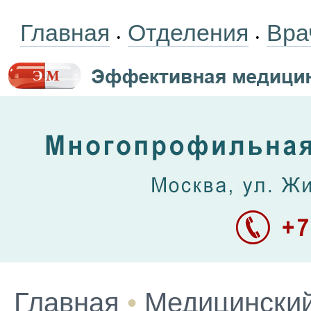
Главная
Отделения
Вра
•
•
Главная
•
Медицинский