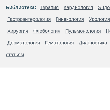
Библиотека:
Терапия
Кардиология
Эндо
Гастроэнтерология
Гинекология
Урология
Хирургия
Флебология
Пульмонология
Н
Дерматология
Гематология
Диагностика
статьям
Материалы, размещенные на данной странице
публичной офертой. Посетители сайта не дол
рекомендаций. ООО «ТН-Клиника» не несёт о
возникшие в результате использования инфо