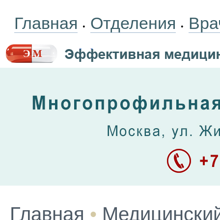
Главная
Отделения
Вра
•
•
Главная
•
Медицинский