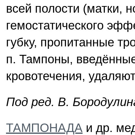
всей полости (матки, н
гемостатического эфф
губку, пропитанные тр
п. Тампоны, введённые
кровотечения, удаляют 
Пoд peд. B. Бopoдyлин
ТАМПОНАДА
и др. ме