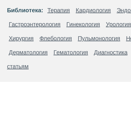
Библиотека:
Терапия
Кардиология
Эндо
Гастроэнтерология
Гинекология
Урология
Хирургия
Флебология
Пульмонология
Н
Дерматология
Гематология
Диагностика
статьям
Материалы, размещенные на данной странице
публичной офертой. Посетители сайта не дол
рекомендаций. ООО «ТН-Клиника» не несёт о
возникшие в результате использования инфо