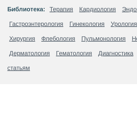
Библиотека:
Терапия
Кардиология
Эндо
Гастроэнтерология
Гинекология
Урология
Хирургия
Флебология
Пульмонология
Н
Дерматология
Гематология
Диагностика
статьям
Материалы, размещенные на данной странице
публичной офертой. Посетители сайта не дол
рекомендаций. ООО «ТН-Клиника» не несёт о
возникшие в результате использования инфо