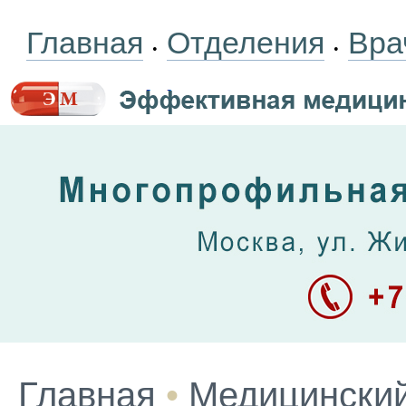
Главная
Отделения
Вра
•
•
Главная
•
Медицинский