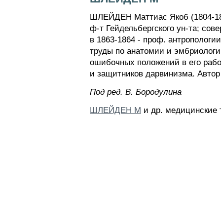
ШЛЕЙДЕН Маттиас Якоб (1804-1881
ф-т Гейдельбергского ун-та; сов
в 1863-1864 - проф. антропологи
труды по анатомии и эмбриологи
ошибочных положений в его рабо
и защитников дарвинизма. Автор 
Пoд peд. B. Бopoдyлинa
ШЛЕЙДЕН М
и др. медицинские 