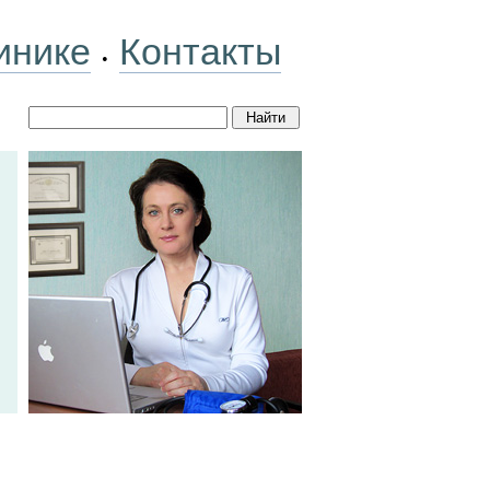
инике
Контакты
•