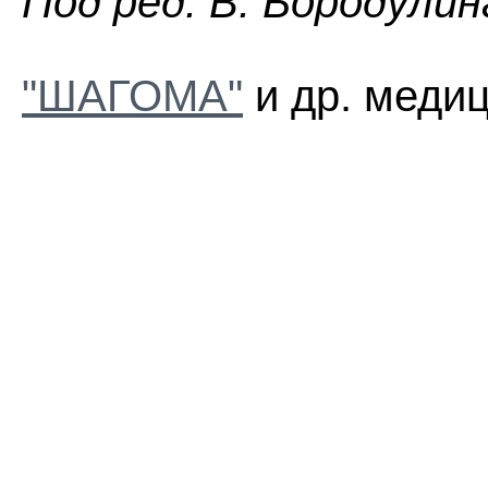
Пoд peд. B. Бopoдyлин
"ШАГОМА"
и др. медиц