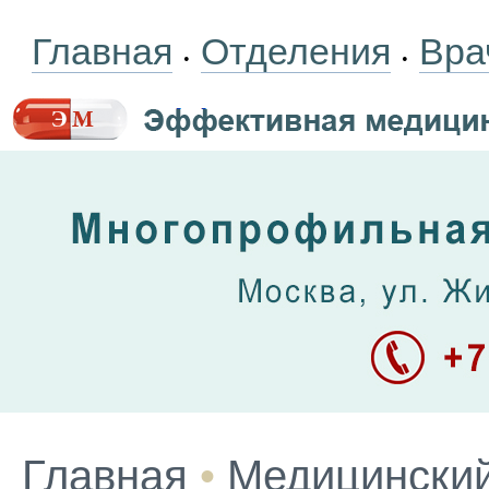
Главная
Отделения
Вра
•
•
Главная
•
Медицинский