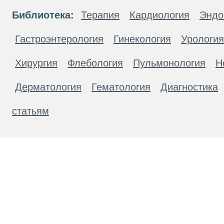
Библиотека:
Терапия
Кардиология
Эндо
Гастроэнтерология
Гинекология
Урология
Хирургия
Флебология
Пульмонология
Н
Дерматология
Гематология
Диагностика
статьям
Материалы, размещенные на данной странице
публичной офертой. Посетители сайта не дол
рекомендаций. ООО «ТН-Клиника» не несёт о
возникшие в результате использования инфо