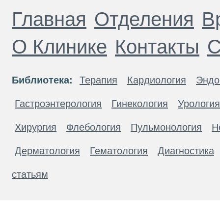
Главная
Отделения
В
О Клинике
Контакты
С
Библиотека:
Терапия
Кардиология
Эндо
Гастроэнтерология
Гинекология
Урология
Хирургия
Флебология
Пульмонология
Н
Дерматология
Гематология
Диагностика
статьям