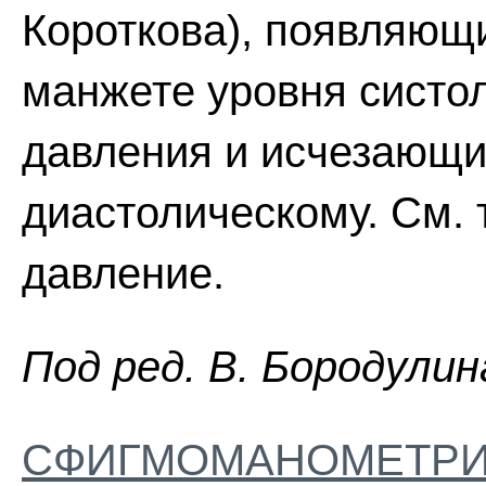
Короткова), появляющ
манжете уровня систо
давления и исчезающи
диастолическому. См.
давление.
Пoд peд. B. Бopoдyлин
СФИГМОМАНОМЕТР