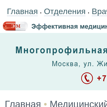
Главная
Отделения
Вра
•
•
Главная
•
Медицинский