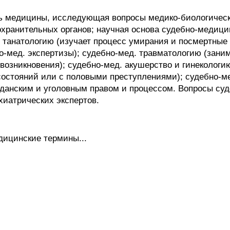
едицины, исследующая вопросы медико-биологическог
хранительных органов; научная основа судебно-медицин
 танатологию (изучает процесс умирания и посмертные 
о-мед. экспертизы); судебно-мед. травматологию (зани
возникновения); судебно-мед. акушерство и гинекологи
состояний или с половыми преступлениями); судебно-мед
жданским и уголовным правом и процессом. Вопросы су
хиатрических экспертов.
дицинские термины...