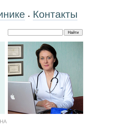
инике
Контакты
•
НА