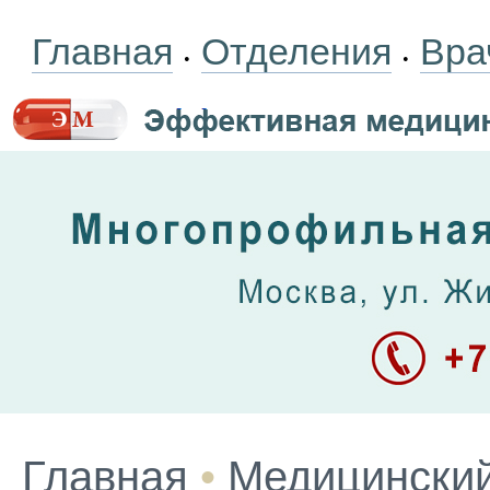
Главная
Отделения
Вра
•
•
Главная
•
Медицинский