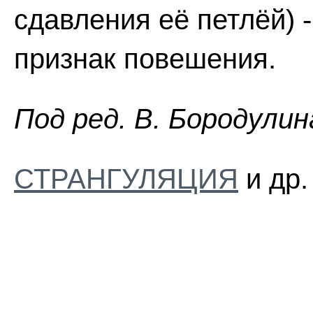
сдавления её петлёй) 
признак повешения.
Пoд peд. B. Бopoдyлин
СТРАНГУЛЯЦИЯ
и др.