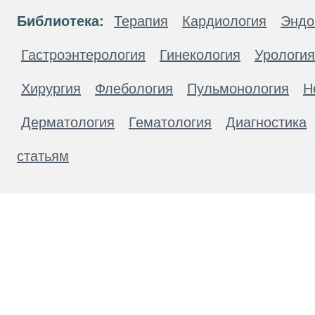
Библиотека:
Терапия
Кардиология
Эндо
Гастроэнтерология
Гинекология
Урология
Хирургия
Флебология
Пульмонология
Н
Дерматология
Гематология
Диагностика
статьям
Материалы, размещенные на данной странице
публичной офертой. Посетители сайта не дол
рекомендаций. ООО «ТН-Клиника» не несёт о
возникшие в результате использования инфо