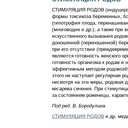
СТИМУЛЯЦИЯ РОДОВ (индуцирова
формы токсикоза беременных, бо
(гипотрофия плода, перенашиван
(многоводие и др.), а также при
искусственного вызывания родов
доношенной (переношенной) бере
при его отсутствии (преждеврем
являются готовность женского ор
готовность организма к родам и
эффективным методом родовозбуж
этого не наступает регулярная р
несмотря на эти меры, родовая д
кесарева сечения. При стимуляц
за состоянием роженицы, характ
Пoд peд. B. Бopoдyлинa
СТИМУЛЯЦИЯ РОДОВ
и др. мед