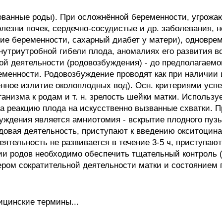
нные роды). При осложнённой беременности, угрожа
лезни почек, сердечно-сосудистые и др. заболевания, 
ие беременности, сахарный диабет у матери), одновре
 внутриутробной гибели плода, аномалиях его развития 
ой деятельности (родовозбуждения) - до предполагаемог
менности. Родовозбуждение проводят как при наличии ц
енное излитие околоплодных вод). Осн. критериями ус
ганизма к родам и т. н. зрелость шейки матки. Использу
 на реакцию плода на искусственно вызванные схватки. 
дения является амниотомия - вскрытие плодного пузыр
одовая деятельность, приступают к введению окситоцина
еятельность не развивается в течение 3-5 ч, приступа
ии родов необходимо обеспечить тщательный контроль 
ером сократительной деятельности матки и состоянием 
ицинские термины...