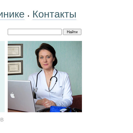
инике
Контакты
•
ОВ