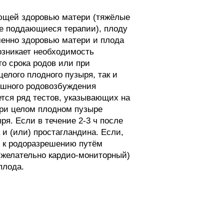
ющей здоровью матери (тяжёлые
не поддающиеся терапии), плоду
менно здоровью матери и плода
возникает необходимость
о срока родов или при
елого плодного пузыря, так и
пешного родовозбуждения
ется ряд тестов, указывающих на
При целом плодном пузыре
я. Если в течение 2-3 ч после
 и (или) простагландина. Если,
ют к родоразрешению путём
(желательно кардио-мониторный)
плода.