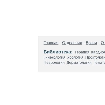
Главная
Отделения
Врачи
О
Библиотека:
Терапия
Кардио
Гинекология
Урология
Проктолог
Неврология
Дерматология
Гемат
Материалы, размещенные на данной стр
использовать их в качестве медицински
возникшие в результате использования
ЕСТЬ ПРОТИВО