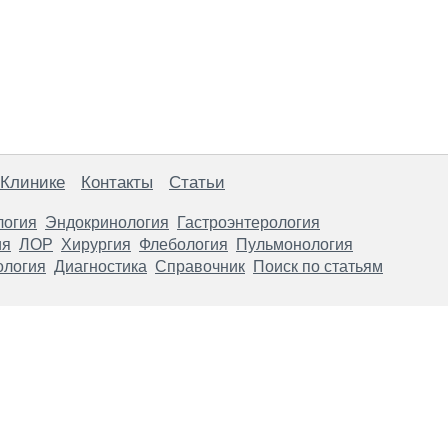
 Клинике
Контакты
Статьи
логия
Эндокринология
Гастроэнтерология
ия
ЛОР
Хирургия
Флебология
Пульмонология
ология
Диагностика
Справочник
Поиск по статьям
анице, носят информационный характер и не являются публичной
х рекомендаций. ООО «ТН-Клиника» не несёт ответственности за в
 информации, размещенной на данной странице.
ПОКАЗАНИЯ, ПОСОВЕТУЙ