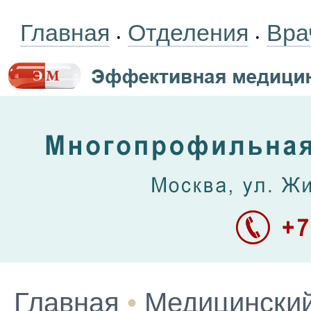
Главная
Отделения
Вра
•
•
Главная
•
Медицинский