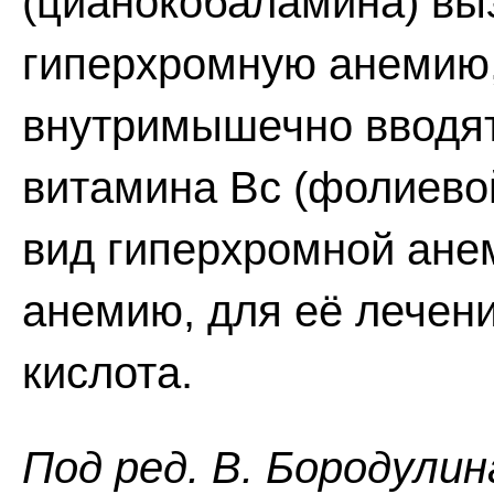
(цианокобаламина) вы
гиперхромную анемию,
внутримышечно вводят
витамина Вc (фолиевой
вид гиперхромной ане
анемию, для её лечен
кислота.
Пoд peд. B. Бopoдyлин