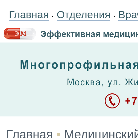
Главная
Отделения
Вра
•
•
Главная
•
Медицинский