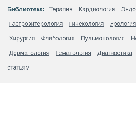
Библиотека:
Терапия
Кардиология
Эндо
Гастроэнтерология
Гинекология
Урология
Хирургия
Флебология
Пульмонология
Н
Дерматология
Гематология
Диагностика
статьям
Материалы, размещенные на данной странице
публичной офертой. Посетители сайта не дол
рекомендаций. ООО «ТН-Клиника» не несёт о
возникшие в результате использования инфо