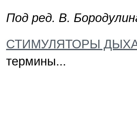
Пoд peд. B. Бopoдyлин
СТИМУЛЯТОРЫ ДЫХ
термины...