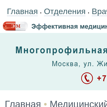
Главная
Отделения
Вра
•
•
Главная
•
Медицинский