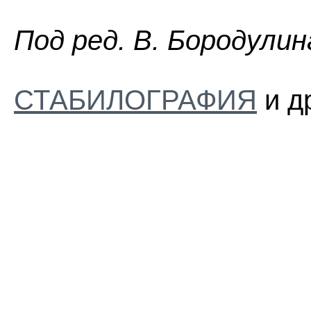
Пoд peд. B. Бopoдyлин
СТАБИЛОГРАФИЯ
и д