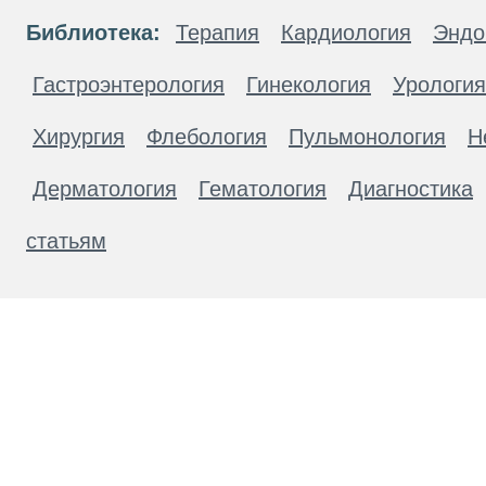
Библиотека:
Терапия
Кардиология
Эндо
Гастроэнтерология
Гинекология
Урология
Хирургия
Флебология
Пульмонология
Н
Дерматология
Гематология
Диагностика
статьям
Материалы, размещенные на данной странице
публичной офертой. Посетители сайта не дол
рекомендаций. ООО «ТН-Клиника» не несёт о
возникшие в результате использования инфо