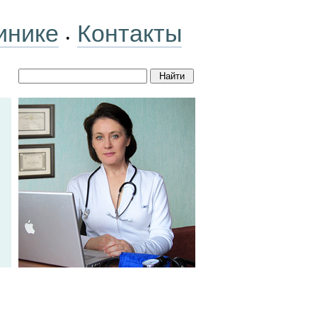
инике
Контакты
•