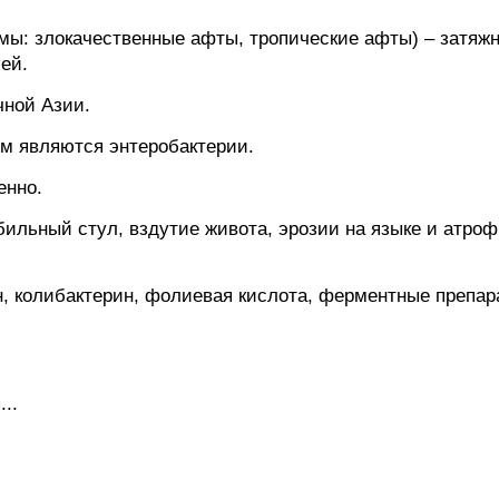
имы: злокачественные афты, тропические афты) – затяжно
ей.
чной Азии.
ем являются энтеробактерии.
енно.
ильный стул, вздутие живота, эрозии на языке и атрофи
, колибактерин, фолиевая кислота, ферментные препар
..