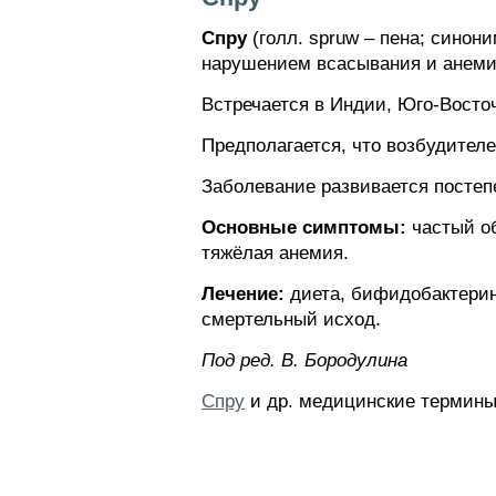
Спру
(голл. spruw – пена; синон
нарушением всасывания и анеми
Встречается в Индии, Юго-Восто
Предполагается, что возбудител
Заболевание развивается постеп
Основные симптомы:
частый об
тяжёлая анемия.
Лечение:
диета, бифидобактерин
смертельный исход.
Пoд peд. B. Бopoдyлинa
Спру
и др. медицинские термины.