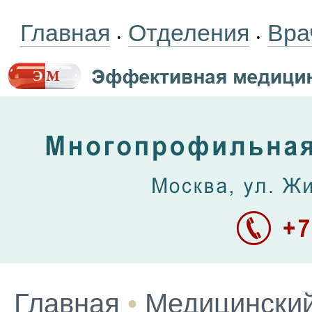
Главная
Отделения
Вра
•
•
Главная
•
Медицинский