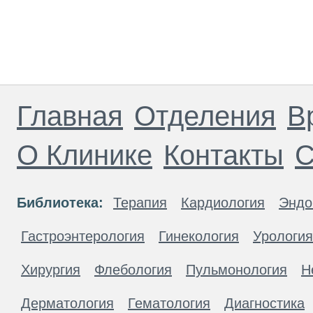
Главная
Отделения
В
О Клинике
Контакты
С
Библиотека:
Терапия
Кардиология
Эндо
Гастроэнтерология
Гинекология
Урология
Хирургия
Флебология
Пульмонология
Н
Дерматология
Гематология
Диагностика