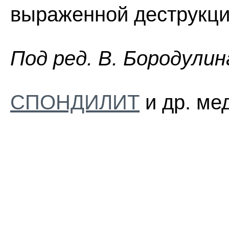
выраженной деструкци
Пoд peд. B. Бopoдyлин
СПОНДИЛИТ
и др. ме