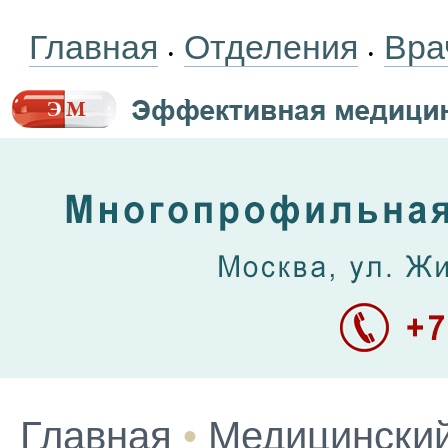
Главная
Отделения
Вра
•
•
Главная
•
Медицинский