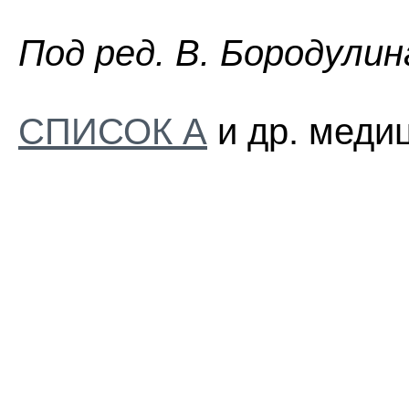
Пoд peд. B. Бopoдyлин
СПИСОК А
и др. медиц