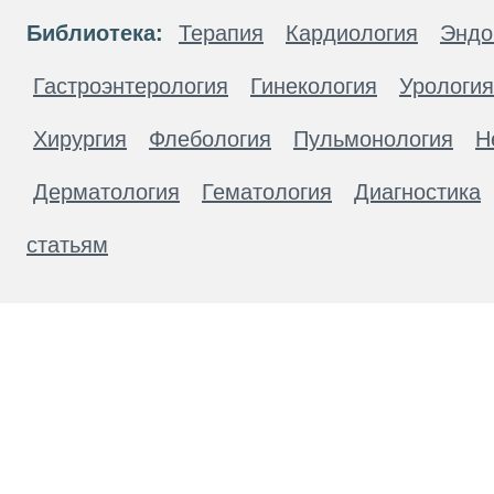
Библиотека:
Терапия
Кардиология
Эндо
Гастроэнтерология
Гинекология
Урология
Хирургия
Флебология
Пульмонология
Н
Дерматология
Гематология
Диагностика
статьям
Материалы, размещенные на данной странице
публичной офертой. Посетители сайта не дол
рекомендаций. ООО «ТН-Клиника» не несёт о
возникшие в результате использования инфо