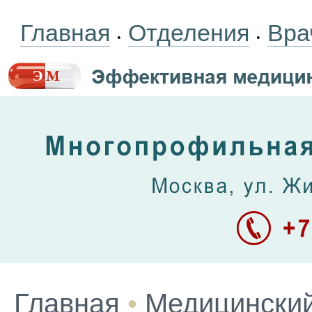
Главная
Отделения
Вра
•
•
Главная
•
Медицинский