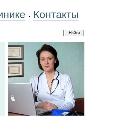
инике
Контакты
•