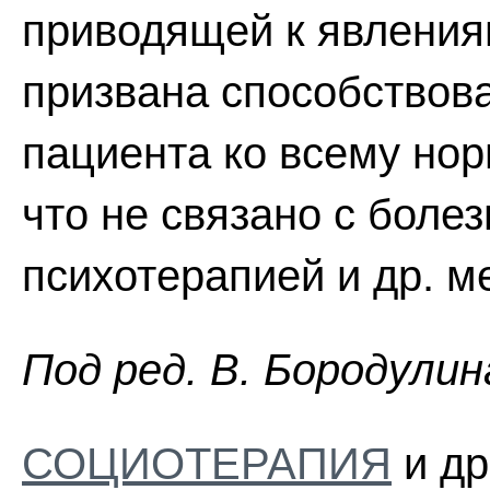
приводящей к явления
призвана способствов
пациента ко всему нор
что не связано с боле
психотерапией и др. м
Пoд peд. B. Бopoдyлин
СОЦИОТЕРАПИЯ
и др