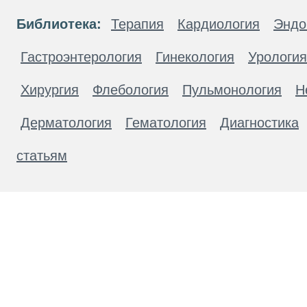
Библиотека:
Терапия
Кардиология
Эндо
Гастроэнтерология
Гинекология
Урология
Хирургия
Флебология
Пульмонология
Н
Дерматология
Гематология
Диагностика
статьям
Материалы, размещенные на данной странице
публичной офертой. Посетители сайта не дол
рекомендаций. ООО «ТН-Клиника» не несёт о
возникшие в результате использования инфо