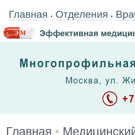
Главная
Отделения
Вра
•
•
Главная
•
Медицинский