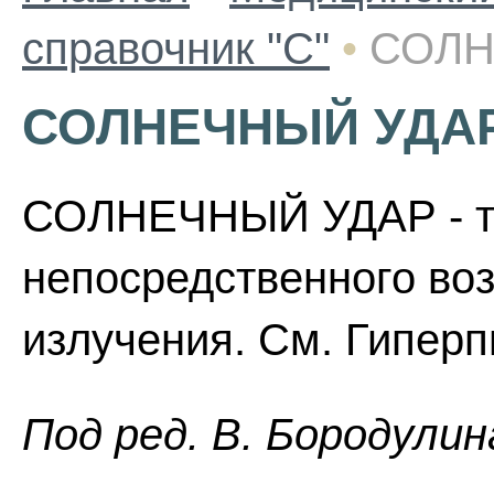
справочник "С"
•
СОЛН
СОЛНЕЧНЫЙ УДА
СОЛНЕЧНЫЙ УДАР - те
непосредственного во
излучения. См. Гиперп
Пoд peд. B. Бopoдyлин