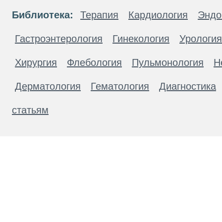
Библиотека:
Терапия
Кардиология
Эндо
Гастроэнтерология
Гинекология
Урология
Хирургия
Флебология
Пульмонология
Н
Дерматология
Гематология
Диагностика
статьям
Материалы, размещенные на данной странице
публичной офертой. Посетители сайта не дол
рекомендаций. ООО «ТН-Клиника» не несёт о
возникшие в результате использования инфо