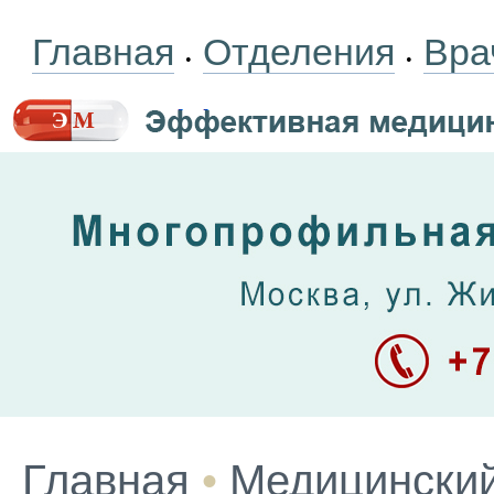
Главная
Отделения
Вра
•
•
Главная
•
Медицинский