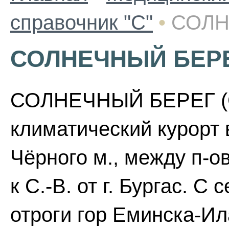
справочник "С"
•
СОЛН
СОЛНЕЧНЫЙ БЕР
СОЛНЕЧНЫЙ БЕРЕГ (Сл
климатический курорт 
Чёрного м., между п-
к С.-В. от г. Бургас. С
отроги гор Еминска-Ил