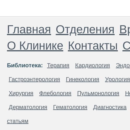
Главная
Отделения
В
О Клинике
Контакты
С
Библиотека:
Терапия
Кардиология
Эндо
Гастроэнтерология
Гинекология
Урология
Хирургия
Флебология
Пульмонология
Н
Дерматология
Гематология
Диагностика
статьям