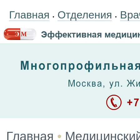
Главная
Отделения
Вра
•
•
Главная
•
Медицинский