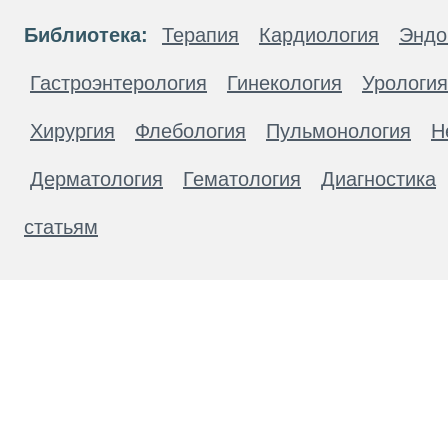
Библиотека:
Терапия
Кардиология
Эндо
Гастроэнтерология
Гинекология
Урология
Хирургия
Флебология
Пульмонология
Н
Дерматология
Гематология
Диагностика
статьям
Материалы, размещенные на данной странице
публичной офертой. Посетители сайта не дол
рекомендаций. ООО «ТН-Клиника» не несёт о
возникшие в результате использования инфо