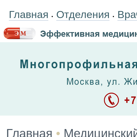
Главная
Отделения
Вра
•
•
Главная
•
Медицинский